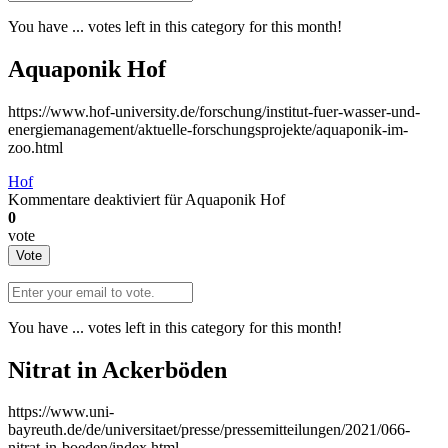
You have
...
votes left in this category for this month!
Aquaponik Hof
https://www.hof-university.de/forschung/institut-fuer-wasser-und-
energiemanagement/aktuelle-forschungsprojekte/aquaponik-im-
zoo.html
Hof
Kommentare deaktiviert
für Aquaponik Hof
0
vote
Vote
You have
...
votes left in this category for this month!
Nitrat in Ackerböden
https://www.uni-
bayreuth.de/de/universitaet/presse/pressemitteilungen/2021/066-
nitrat-in-boeden/index.html