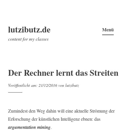
Z
lutzibutz.de
u
Menü
m
content for my classes
I
n
h
a
Der Rechner lernt das Streiten
l
t
Veröffentlicht am:
21/12/2016
von
lutzibutz
s
p
r
Zumindest den Weg dahin will eine aktuelle Strömung der
i
Erforschung der künstlichen Intelligenz ebnen: das
n
argumentation mining
.