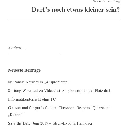
Nächster Beitrag
t
Darf’s noch etwas kleiner sein?
r
a
g
s
n
S
u
a
c
v
h
Neueste Beiträge
i
e
g
n
Neuronale Netze zum „Ausprobieren“
a
n
Stiftung Warentest zu Videochat-Angeboten: jitsi auf Platz drei
a
t
Informatikunterricht ohne PC
c
i
h
Getestet und für gut befunden: Classroom Response Quizzes mit
o
:
„Kahoot“
n
Save the Date: Juni 2019 – Ideen-Expo in Hannover