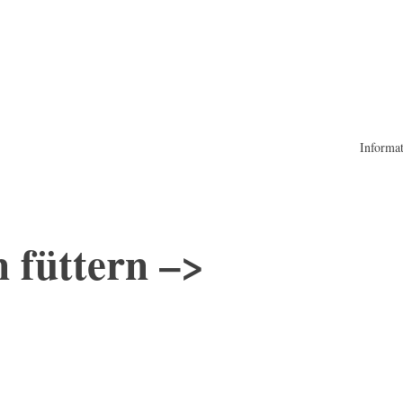
Informa
 füttern –>