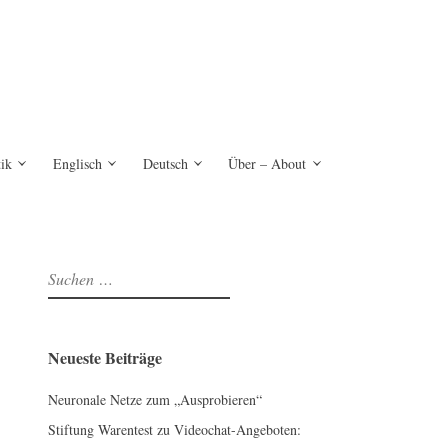
tik
Englisch
Deutsch
Über – About
S
u
c
h
Neueste Beiträge
e
n
Neuronale Netze zum „Ausprobieren“
n
Stiftung Warentest zu Videochat-Angeboten:
a