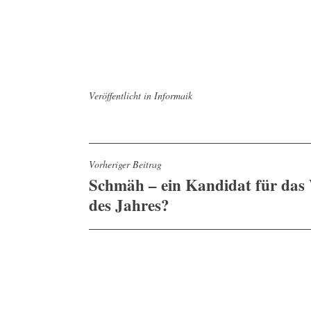
Veröffentlicht in
Informaik
B
Vorheriger Beitrag
Schmäh – ein Kandidat für das
e
des Jahres?
i
t
r
a