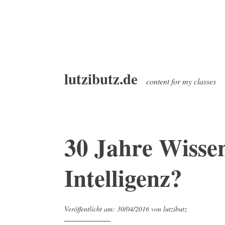
Z
lutzibutz.de
u
content for my classes
m
I
n
h
30 Jahre Wissen
a
l
Intelligenz?
t
s
p
Veröffentlicht am:
30/04/2016
von
lutzibutz
r