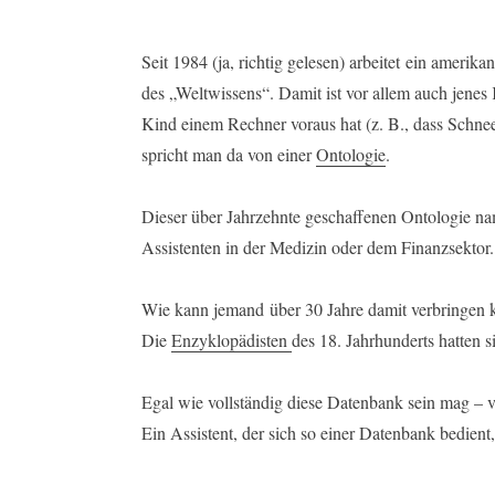
i
n
Seit 1984 (ja, richtig gelesen) arbeitet ein amer
g
des „Weltwissens“. Damit ist vor allem auch jenes
e
Kind einem Rechner voraus hat (z. B., dass Schnee m
n
spricht man da von einer
Ontologie
.
Dieser über Jahrzehnte geschaffenen Ontologie na
Assistenten in der Medizin oder dem Finanzsektor.
Wie kann jemand über 30 Jahre damit verbringen 
Die
Enzyklopädisten
des 18. Jahrhunderts hatten 
Egal wie vollständig diese Datenbank sein mag – vo
Ein Assistent, der sich so einer Datenbank bedien